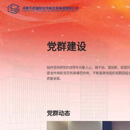
党群建设
始终坚持把党的领导作为聚人心、鼓干劲、谋创新、促提升
堡垒作用和党员先锋模范作用，不断凝聚党组织和群团组
质量发展。
党群动态