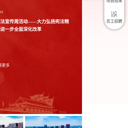
项目招采
16
年宪法宣传周活动——大力弘扬宪法精
员工招聘
动进一步全面深化改革
解更多