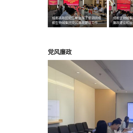
成都高新区纪工委监察工委调研成
成都生物城集
都生物城集团党风廉政建设工作
廉政建设和反
党风廉政
督治理合力 | 生物
审计监督联席会议
贯通协同的部署要求，健全
城集团组织召开纪检监督与
记、纪检监察部副经理主持
参加会议。