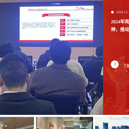
2024-12-

2024
神，推

了