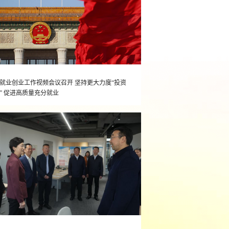
就业创业工作视频会议召开 坚持更大力度“投资
” 促进高质量充分就业