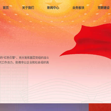
首页
关于我们
新闻中心
业务板块
党群建设
公司简介
集团要闻
园区建设
党群动态
人才理
企业文化
园区动态
科技服务
党风廉政
文化践
发展历程
媒体聚焦
金融服务
专题学习
生物城e
公司架构
公示公告
城市运营
时政要闻
人才引
荣誉资质
信访举报
的“红色引擎”，充分发挥基层党组织战斗
织工作合力，助推非公企业和社会组织高