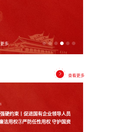
团纪检干部、子公司负责人组成的联合检查组，采取
”方式对集团所有在建项目开展安全生产与廉洁纪律检
节日期间工作特点，对各在建项目提出“安全+廉洁”双
解更多

查看更多
18
办公厅 国务院办公厅印发《国有企
人员廉洁从业规定》