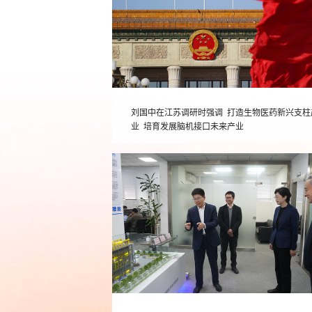
刘国中在江苏调研时强调 打造生物医药新兴支柱
业 培育发展脑机接口未来产业