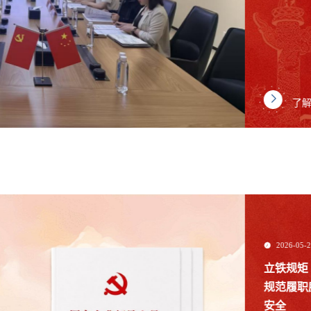
志带队，集
“四不两直
查，并结合
重要求。

了
2026-05-

中共中央
业领导