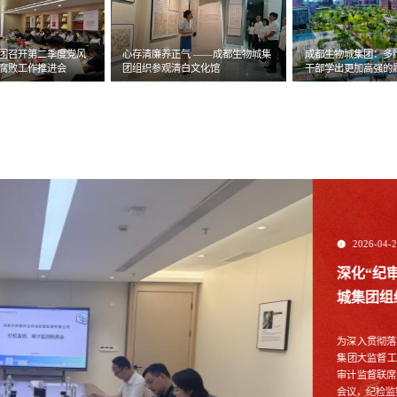
团召开第二季度党风
心存清廉养正气 ——成都生物城集
成都生物城集团：多
腐败工作推进会
团组织参观清白文化馆
干部学出更加高强的
2026-04-

紧盯“四
物城集
查
为切实压实
同时拧紧廉