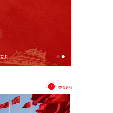
解更多

查看更多