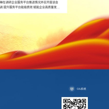
琳在调研企业服务平台推进情况并召开座谈会
调 提升服务平台能级质效 赋能企业高质量发展
技创新和现代产业发展向新向优注入持续动能
OA系统