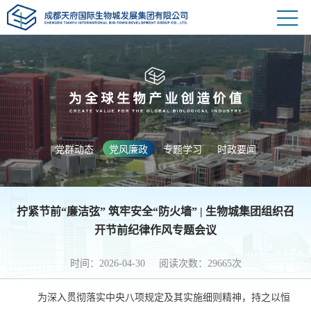
党群动态
党风廉政
专题学习
时政要闻
拧紧节前“廉洁弦” 筑牢安全“防火墙” | 生物城集团组织召
开节前纪律作风专题会议
时间：2026-04-30 阅读次数：29665次
为深入贯彻落实中央八项规定及其实施细则精神，持之以恒