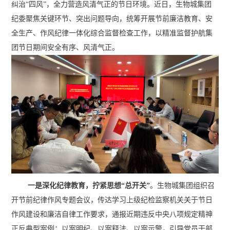
纠治“四风”，全力营造风清气正的节日环境。近日，生物城集团
纪委聚焦关键环节、突出问题导向，统筹开展节前廉洁教育、安
全生产、作风纪律一体化综合监督检查工作，以精准监督护航集
团节日期间安全有序、风清气正。
一是深化纪律教育，拧紧思想“总开关”
。生物城集团组织召
开节前纪律作风专题会议，传达学习上级纪检监察机关关于节日
作风建设和廉洁自律工作要求，通报近期违反中央八项规定精神
正反典型案例；以案明纪、以案释法、以案示警，引导党员干部