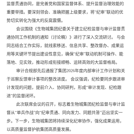
监督贯通协同，是完善党和国家监督体系、提升监督治理效能的
重要举措。要深刻领会、准确把握上级要求，将“纪审”联动的优
势切实转化为强大的反腐震慑。
会议围绕《生物城集团纪委关于建立纪检监督与审计监督贯
通协同工作机制的通知（讨论稿）》进行了深入交流研讨。 与会
同志结合工作实际，就线索移送、信息共享、整改督办、成果运
用等关键环节提出建设性意见，确保“纪审”联动机制可操作、能
落地、见实效，推动形成衔接顺畅、运转高效的大监督格局。
审计合规部先后通报了集团2026年度内部审计工作计划和关
于巡察反馈审计事项的整改进度。 会议强调，纪检要同步跟进审
计发现的问题，提前介入、协同研判，形成“审计发现、纪检跟
进”的监督闭环。
此次联席会议的召开，标志着生物城集团纪检监督与审计监
督从“单兵作战”向“纪审贯通、同向发力、同题共答”迈出坚实一
步。下一步，生物城集团将持续深化纪审协作，强化成果运用，
以高质量监督护航集团高质量发展。