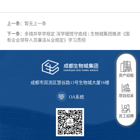
上一条：
暂无上一条
下一条：
多措并举学规定 深学细悟守底线 | 生物城集团推进《国
有企业领导人员廉洁从业规定》学习贯彻
企业服务
资产招租
成都市双流区慧谷路13号生物城大厦16楼
生活服务
项目招采
OA系统
入驻指南
员工招聘