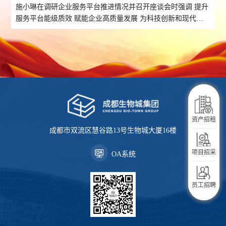
施小琳在调研企业服务平台推进情况并召开座谈会时强调 提升
服务平台能级质效 赋能企业高质量发展 为科技创新和现代产
业发展向新向优注入持续动能
企业服务
资产招租
成都市双流区慧谷路13号生物城大厦16楼
生活服务
项目招采
OA系统
入驻指南
员工招聘