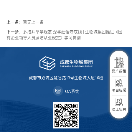
上一条：
暂无上一条
下一条：
多措并举学规定 深学细悟守底线 | 生物城集团推进《国
有企业领导人员廉洁从业规定》学习贯彻
企业服务
资产招租
成都市双流区慧谷路13号生物城大厦16楼
生活服务
项目招采
OA系统
入驻指南
员工招聘