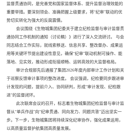
监督贯通协同，是完善党和国家监督体系、提升监督治理效能的
重要举措。要深刻领会、准确把握上级要求，将“纪审”联动的优
势切实转化为强大的反腐震慑。
会议围绕《生物城集团纪委关于建立纪检监督与审计监督贯
通协同工作机制的通知（讨论稿）》进行了深入交流研讨。 与会
同志结合工作实际，就线索移送、信息共享、整改督办、成果运
用等关键环节提出建设性意见，确保“纪审”联动机制可操作、能
落地、见实效，推动形成衔接顺畅、运转高效的大监督格局。
审计合规部先后通报了集团2026年度内部审计工作计划和关
于巡察反馈审计事项的整改进度。 会议强调，纪检要同步跟进审
计发现的问题，提前介入、协同研判，形成“审计发现、纪检跟
进”的监督闭环。
此次联席会议的召开，标志着生物城集团纪检监督与审计监
督从“单兵作战”向“纪审贯通、同向发力、同题共答”迈出坚实一
步。下一步，生物城集团将持续深化纪审协作，强化成果运用，
以高质量监督护航集团高质量发展。