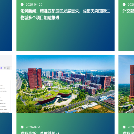

2026-04-20

202
澎湃新闻：精准匹配园区发展需求，成都天府国际生
外交部
物城多个项目加速推进

2026-02-10

202
！
成都高新：总部基地+1
成都