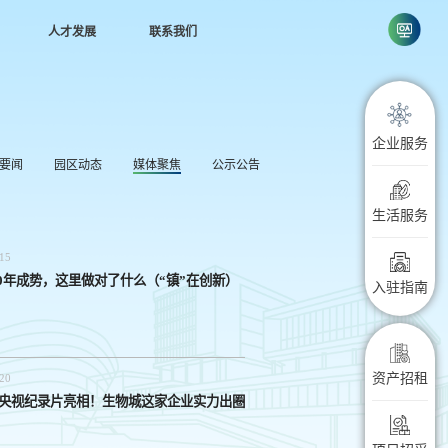
人才发展
联系我们
念
联系方式
行者
投诉建议
企业服务
企学
要闻
园区动态
媒体聚焦
公示公告
进
生活服务
15
0年成势，这里做对了什么（“镇”在创新）
入驻指南
资产招租
20
| 央视纪录片亮相！生物城这家企业实力出圈