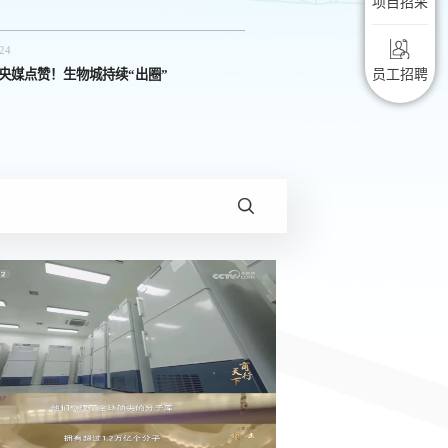
项目招采
24
员工招聘
| 央媒点赞！生物城持续“出圈”
