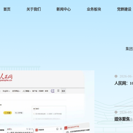
首页
关于我们
新闻中心
业务板块
党群建设
公司简介
集团要闻
园区建设
党群动态
人才理
企业文化
园区动态
科技服务
党风廉政
文化践
发展历程
媒体聚焦
金融服务
专题学习
生物城e
集团
公司架构
公示公告
城市运营
时政要闻
人才引
荣誉资质
信访举报

2026-06-
人民网：1

2026-05-
媒体聚焦 