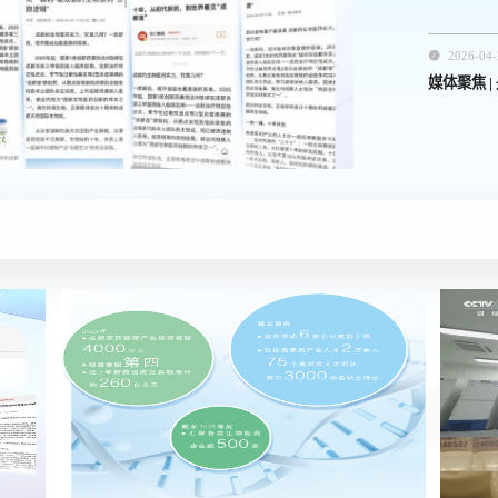

2026-04-
媒体聚焦 
都造"