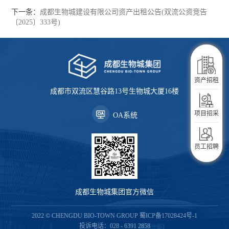
下一条：
成都生物城建设有限公司资产出租公告(双流公资竞告
〔2025〕333号)
企业服务
资产招租
成都市双流区慧谷路13号生物城大厦16楼
生活服务
项目招采
OA系统
入驻指南
员工招聘
成都生物城集团官方微信
2022 © CHENGDU BIO-TOWN GROUP
蜀ICP备17028424号-1
投诉电话：028 - 6391 2858