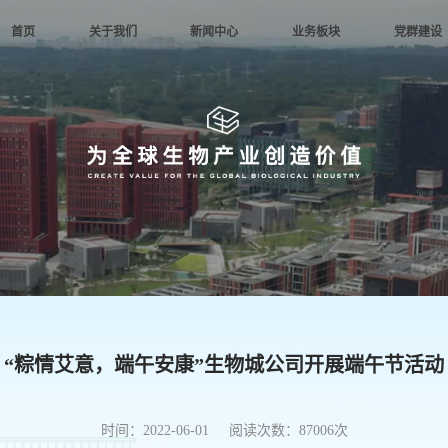
首页
关于我们
新闻中心
业务板块
党群建设
公司简介
集团要闻
园区建设
党群动态
人才理
企业文化
园区动态
科技服务
党风廉政
文化践
发展历程
媒体聚焦
金融服务
专题学习
生物城e
公司架构
公示公告
城市运营
时政要闻
人才引
荣誉资质
信访举报
“粽情艾意，端午安康”生物城公司开展端午节活动
时间：2022-06-01 阅读次数：87006次