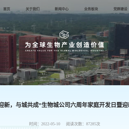
首页
关于我们
新闻中心
业务板块
党群建设
公司简介
集团要闻
园区建设
党群动态
人才理
企业文化
园区动态
科技服务
党风廉政
文化践
发展历程
媒体聚焦
金融服务
专题学习
生物城e
公司架构
公示公告
城市运营
时政要闻
人才引
荣誉资质
信访举报
心迎新，与城共成”生物城公司六周年家庭开发日暨迎
时间：2022-05-10 阅读次数：87285次