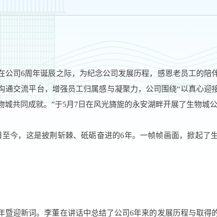
在公司6周年诞辰之际，为纪念公司发展历程，感恩老员工的陪
沟通交流平台，增强员工归属感与凝聚力，公司围绕“以真心迎
物城共同成就。”于5月7日在风光旖旎的永安湖畔开展了生物城
10日至今，这是披荆斩棘、砥砺奋进的6年。一帧帧画面，掀起
年暨迎新词。李董在讲话中总结了公司6年来的发展历程与取得