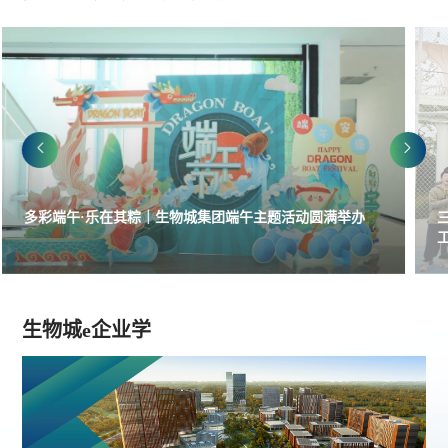


圆满举办
三生融合笔绘美好蓝图 | 2023年“永安湖杯”生物城
工篮球赛圆满落幕！
生物城e企业学