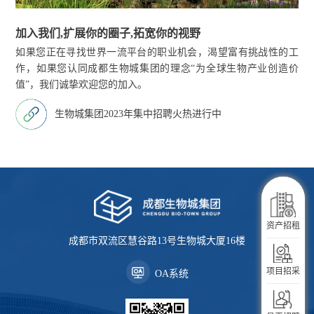
加入我们,扩展你的圈子,拓宽你的视野
如果您正在寻找世界一流平台的职业机会，渴望富有挑战性的工
作，如果您认同成都生物城集团的理念“为全球生物产业创造价
值”，我们诚挚欢迎您的加入。
生物城集团2023年集中招聘火热进行中
企业服务
资产招租
成都市双流区慧谷路13号生物城大厦16楼
生活服务
项目招采
OA系统